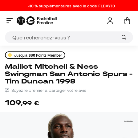
-10 % supplémentaires avec le code FLDAY10
Jusqu'à
330
Points Member
Maillot Mitchell & Ness
Swingman San Antonio Spurs -
Tim Duncan 1998
Soyez le premier à partager votre avis
109
,
99
€