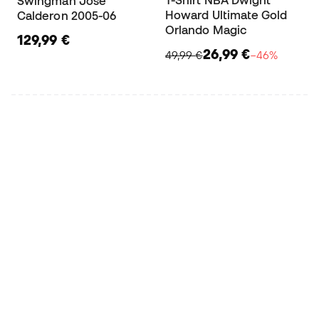
T-Shirt NBA Dwight
Swingman José
Howard Ultimate Gold
Calderon 2005-06
Orlando Magic
129,99 €
26,99 €
49,99 €
−46%