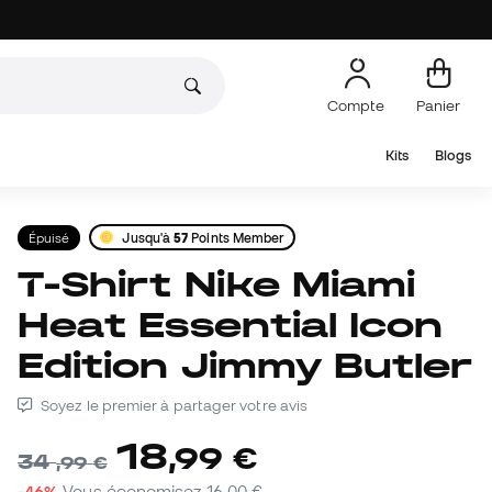
Compte
Panier
Kits
Blogs
Épuisé
Jusqu'à
57
Points Member
T-Shirt Nike Miami
Heat Essential Icon
Edition Jimmy Butler
Soyez le premier à partager votre avis
18
,
99
€
34
,
99
€
-46%
Vous économisez
16,00 €