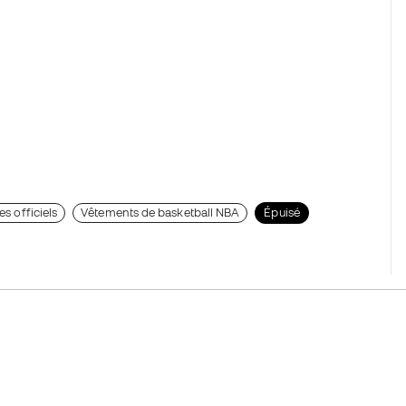
es officiels
Vêtements de basketball NBA
Épuisé