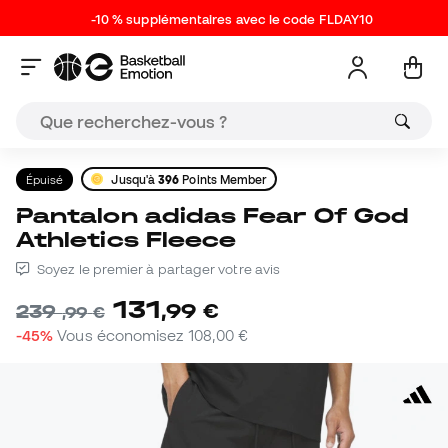
-10 % supplémentaires avec le code FLDAY10
Épuisé
Jusqu'à
396
Points Member
Pantalon adidas Fear Of God
Athletics Fleece
Soyez le premier à partager votre avis
131
,
99
€
239
,
99
€
-45%
Vous économisez
108,00 €