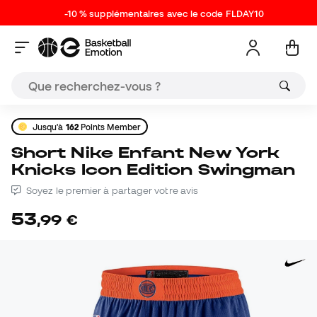
-10 % supplémentaires avec le code FLDAY10
Jusqu'à
162
Points Member
Short Nike Enfant New York
Knicks Icon Edition Swingman
Soyez le premier à partager votre avis
53
,
99
€