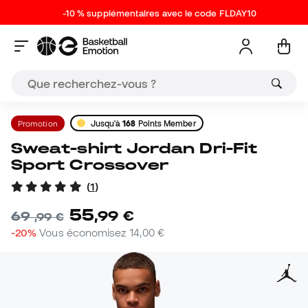
-10 % supplémentaires avec le code FLDAY10
Promotion
Jusqu'à
168
Points Member
Sweat-shirt Jordan Dri-Fit
Sport Crossover
(
1
)
55
,
99
€
69
,
99
€
-20%
Vous économisez
14,00 €