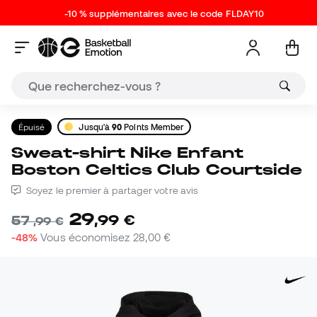
-10 % supplémentaires avec le code FLDAY10
Épuisé
Jusqu'à
90
Points Member
Sweat-shirt Nike Enfant
Boston Celtics Club Courtside
Soyez le premier à partager votre avis
29
,
99
€
57
,
99
€
-48%
Vous économisez
28,00 €