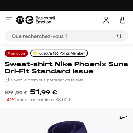
Promotion
Jusqu'à
156
Points Member
Sweat-shirt Nike Phoenix Suns
Dri-Fit Standard Issue
Soyez le premier à partager votre avis
51
,
99
€
89
,
99
€
-42%
Vous économisez
38,00 €