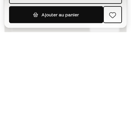
Ajouter au panier
S'ABONNER
J’accepte de recevoir des communications
personnalisées me concernant conformément à la
politique de confidentialité
de Sports Emotion.
L'App
pour les passionnés de basket
qui voient le jeu autrement.