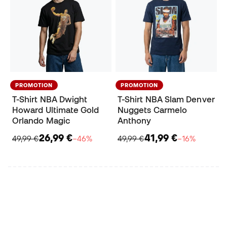
PROMOTION
PROMOTION
T-Shirt NBA Dwight
T-Shirt NBA Slam Denver
Howard Ultimate Gold
Nuggets Carmelo
Orlando Magic
Anthony
26,99 €
41,99 €
49,99 €
−46%
49,99 €
−16%