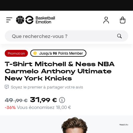
Promotion
Jusqu'à
96
Points Member
T-Shirt Mitchell & Ness NBA
Carmelo Anthony Ultimate
New York Knicks
Soyez le premier à partager votre avis
31
,
99
€
49
,
99
€
-36%
Vous économisez
18,00 €