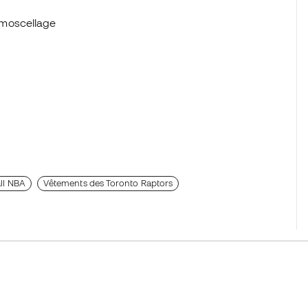
rmoscellage
ll NBA
Vêtements des Toronto Raptors