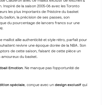
é Calderón avec ce maillot exclusif de Mitchell &
 Inspiré de la saison 2005-06 avec les Toronto
s les plus importants de l’histoire du basket
du ballon, la précision de ses passes, son
storique du pourcentage de lancers francs sur une
09.
aillot allie authenticité et style rétro, parfait pour
souhaitent revivre une époque dorée de la NBA. Son
ptors de cette saison, faisant de cette pièce un
es amoureux du basket.
tball Emotion
. Ne manque pas l’opportunité de
dition spéciale
, conçue avec un
design exclusif
qui