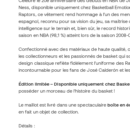
Célèbre le 20e anniversaire des débuts en NBA de Jos
Ness, disponible uniquement chez Basketball Emotion.
Raptors, ce vêtement rend hommage à l’un des meneur
espagnol, reconnu pour sa vision du jeu, sa maîtrise 
intelligence sur le terrain et, bien sûr, le record hi
saison en NBA (98,1 %) atteint lors de la saison 2008-
Confectionné avec des matériaux de haute qualité, ce m
les collectionneurs et les passionnés de basket qui 
design classique reflète fidèlement l’uniforme des Ra
incontournable pour les fans de José Calderón et l
Édition limitée – Disponible uniquement chez Baske
posséder un morceau de l’histoire du basket !
Le maillot est livré dans une spectaculaire
boîte en é
en fait un objet de collection.
Détails :