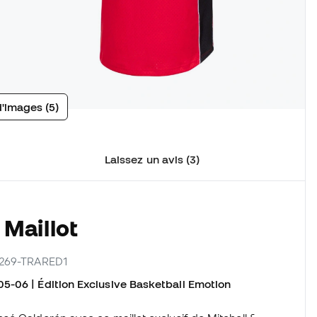
d'images (5)
Laissez un avis (3)
 Maillot
17269-TRARED1
5-06 | Édition Exclusive Basketball Emotion