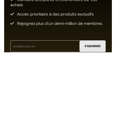
achats
Accès prioritaire à des produits exclusifs
Rejoignez plus d’un demi-million de membres.
S'ABONNER
J’accepte de recevoir des communications
personnalisées me concernant conformément à la
politique de confidentialité
de Sports Emotion.
L'App
pour les passionnés de basket
qui voient le jeu autrement.