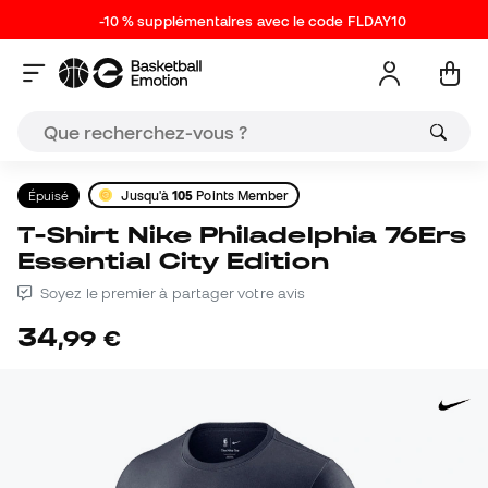
-10 % supplémentaires avec le code FLDAY10
Épuisé
Jusqu'à
105
Points Member
T-Shirt Nike Philadelphia 76Ers
Essential City Edition
Soyez le premier à partager votre avis
34
,
99
€