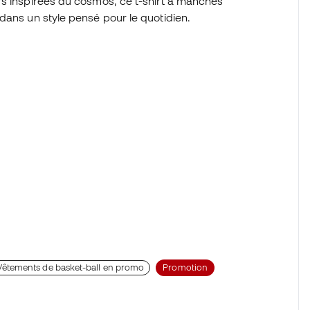
rs inspirées du cosmos, ce t-shirt à manches
dans un style pensé pour le quotidien.
Vêtements de basket-ball en promo
Promotion