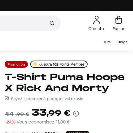
Compte
Panier
Kits
Blogs
Promotion
Jusqu'à
102
Points Member
T-Shirt Puma Hoops
X Rick And Morty
Soyez le premier à partager votre avis
33
,
99
€
44
,
99
€
-24%
Vous économisez
11,00 €