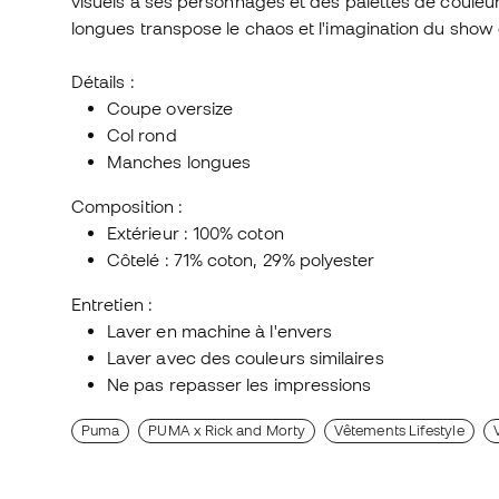
visuels à ses personnages et des palettes de couleu
longues transpose le chaos et l'imagination du show 
Détails :
Coupe oversize
Col rond
Manches longues
Composition :
Extérieur : 100% coton
Côtelé : 71% coton, 29% polyester
Entretien :
Laver en machine à l'envers
Laver avec des couleurs similaires
Ne pas repasser les impressions
Puma
PUMA x Rick and Morty
Vêtements Lifestyle