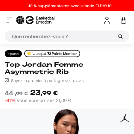
-10 % supplémentaires avec le code FLDAY10
Épuisé
Jusqu'à
72
Points Member
Top Jordan Femme
Asymmetric Rib
Soyez le premier à partager votre avis
23
,
99
€
44
,
99
€
-47%
Vous économisez
21,00 €