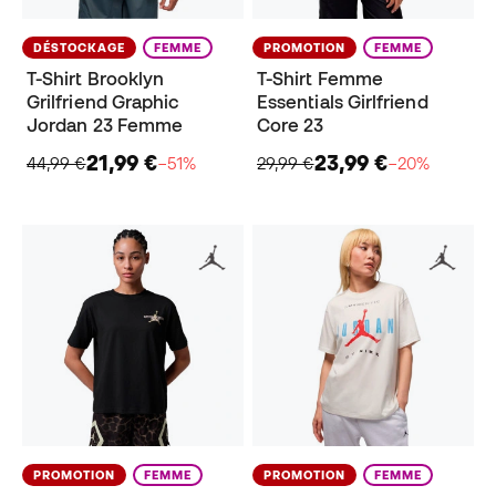
DÉSTOCKAGE
FEMME
PROMOTION
FEMME
T-Shirt Brooklyn
T-Shirt Femme
Grilfriend Graphic
Essentials Girlfriend
Jordan 23 Femme
Core 23
21,99 €
23,99 €
44,99 €
−51%
29,99 €
−20%
PROMOTION
FEMME
PROMOTION
FEMME