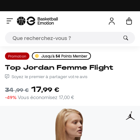
Promotion
Jusqu'à
54
Points Member
Top Jordan Femme Flight
Soyez le premier à partager votre avis
17
,
99
€
34
,
99
€
-49%
Vous économisez
17,00 €