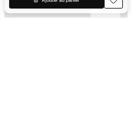
Ajouter au panier
S'ABONNER
J’accepte de recevoir des communications
personnalisées me concernant conformément à la
politique de confidentialité
de Sports Emotion.
L'App
pour les passionnés de basket
qui voient le jeu autrement.