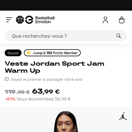
Épuisé
Jusqu'à
192
Points Member
Veste Jordan Sport Jam
Warm Up
Soyez le premier à partager votre avis
63
,
99
€
119
,
99
€
-47%
Vous économisez
56,00 €