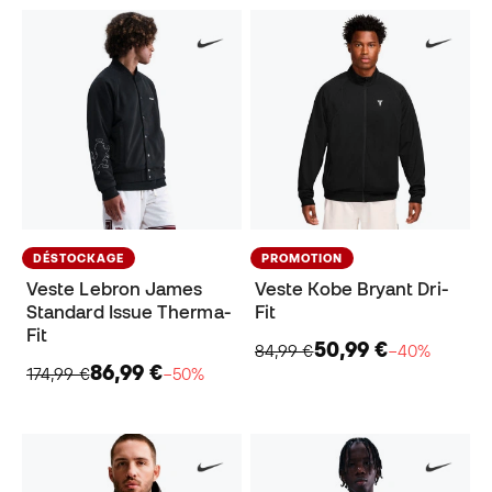
DÉSTOCKAGE
PROMOTION
Veste Lebron James
Veste Kobe Bryant Dri-
Standard Issue Therma-
Fit
Fit
50,99 €
84,99 €
−40%
86,99 €
174,99 €
−50%