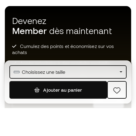
Devenez
Member
dès maintenant
Cumulez des points et économisez sur vos
achats
Accès prioritaire à des produits exclusifs
Choisissez une taille
Rejoignez plus d’un demi-million de membres.
Ajouter au panier
S'ABONNER
J’accepte de recevoir des communications
personnalisées me concernant conformément à la
politique de confidentialité
de Sports Emotion.