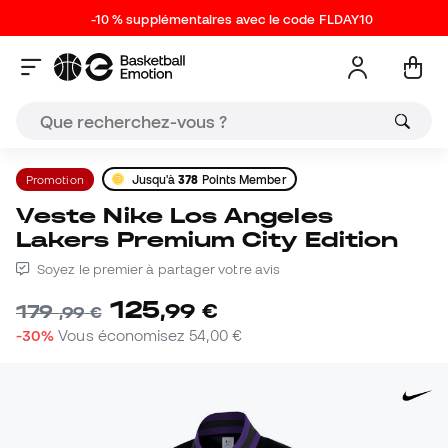
-10 % supplémentaires avec le code FLDAY10
Promotion
Jusqu'à
378
Points Member
Veste Nike Los Angeles
Lakers Premium City Edition
Soyez le premier à partager votre avis
125
,
99
€
179
,
99
€
-30%
Vous économisez
54,00 €