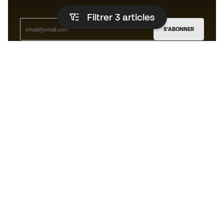
Filtrer 3
articles
S'ABONNER
J’accepte de recevoir des communications
personnalisées me concernant conformément à la
politique de confidentialité
de Sports Emotion.
L'App
pour les passionnés de basket
qui voient le jeu autrement.