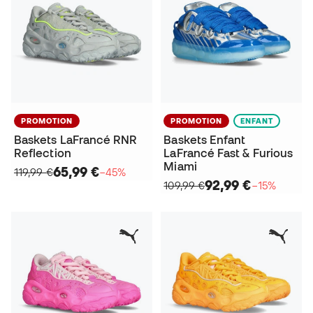
PROMOTION
PROMOTION
ENFANT
Baskets LaFrancé RNR
Baskets Enfant
Reflection
LaFrancé Fast & Furious
Miami
65,99 €
119,99 €
−45%
92,99 €
109,99 €
−15%