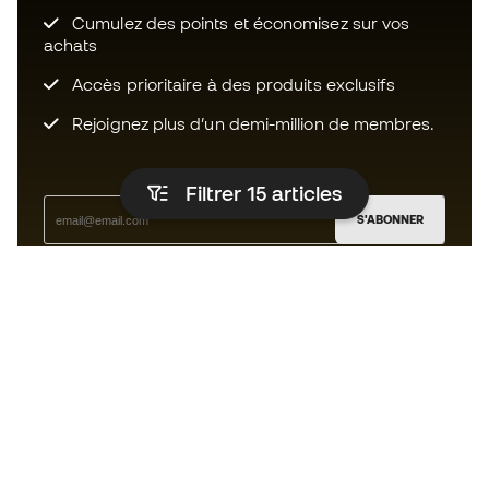
Cumulez des points et économisez sur vos
achats
Accès prioritaire à des produits exclusifs
Rejoignez plus d’un demi-million de membres.
Filtrer 15
articles
S'ABONNER
J’accepte de recevoir des communications
personnalisées me concernant conformément à la
politique de confidentialité
de Sports Emotion.
L'App
pour les passionnés de basket
qui voient le jeu autrement.