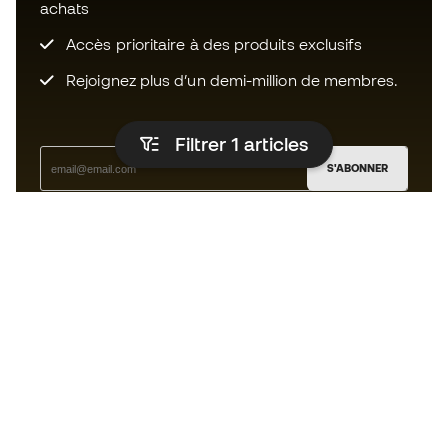
achats
Accès prioritaire à des produits exclusifs
Rejoignez plus d’un demi-million de membres.
Filtrer 1
articles
S'ABONNER
J’accepte de recevoir des communications
personnalisées me concernant conformément à la
politique de confidentialité
de Sports Emotion.
L'App
pour les passionnés de basket
qui voient le jeu autrement.