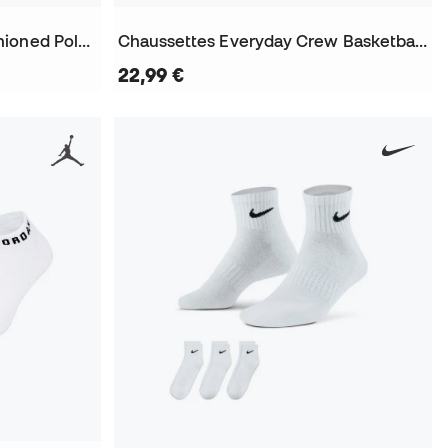
Chaussettes Everyday Cushioned Poly Ankle (3 Paires)
Chaussettes Everyday Crew Basketball (3 Pairs
22,99 €