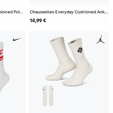
Chaussettes Everyday Cushioned Poly No-show (3 Pairs)
Chaussettes Everyday Cushioned Ankle (3 Paires)
14,99 €