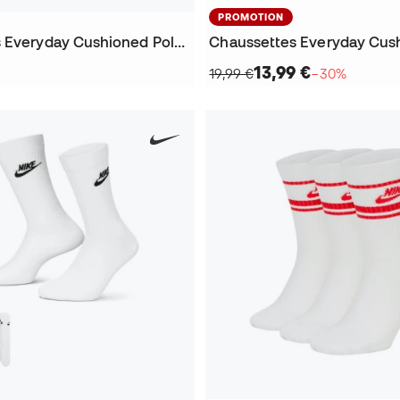
PROMOTION
Chaussettes Everyday Cushioned Poly Ankle 144 (3 Paires)
13,99 €
19,99 €
−30%