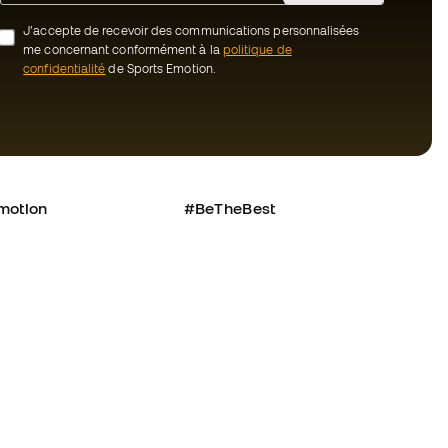
J’accepte de recevoir des communications personnalisées
me concernant conformément à la
politique de
confidentialité
de Sports Emotion.
motion
#BeTheBest
uté Member
Chez Sports Emotion, nous encourageons
une culture de vie sportive axée sur le
nous ?
bien-être total de l’athlète, grâce à un
écosystème construit autour de la
tre équipe
spécialisation de chacune des marques
qui composent le groupe.
énérales de vente
Voir tous les magasins
cookies
onfidentialité
Fútbol Emotion