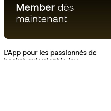
Member
dès
maintenant
L'App
pour les passionnés de
basket qui voient le jeu
autrement.