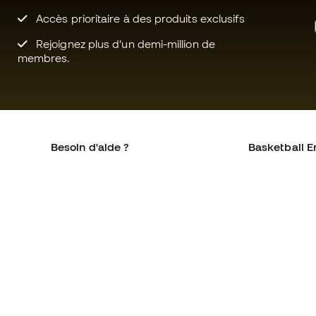
Accès prioritaire à des produits exclusifs
Rejoignez plus d’un demi-million de
membres.
Besoin d'aide ?
Basketball E
Service client
La communa
Échanges et retours
Qui sommes-
Équivalence des tailles de
Rejoignez no
chaussures
Conditions g
Compliance
Politique de 
Sites Web internationaux de
Politique de c
Basketball Emotion