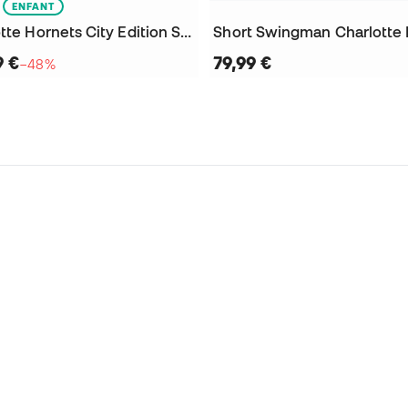
ENFANT
Short Charlotte Hornets City Edition Swingman Enfant
9 €
79,99 €
−48%