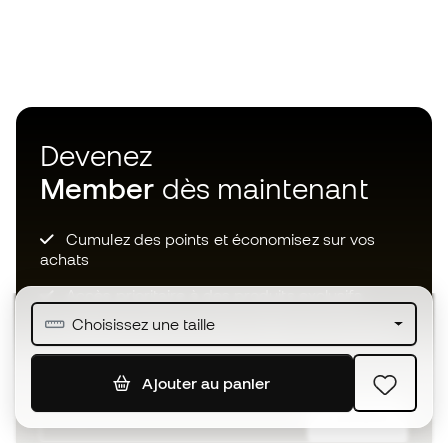
Devenez
Member
dès maintenant
Cumulez des points et économisez sur vos
achats
Accès prioritaire à des produits exclusifs
Choisissez une taille
Rejoignez plus d’un demi-million de membres.
Ajouter au panier
S'ABONNER