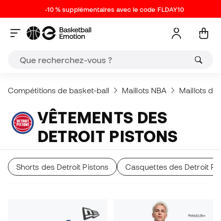
-10 % supplémentaires avec le code FLDAY10
Compétitions de basket-ball
Maillots NBA
Maillots des
VÊTEMENTS DES
DETROIT PISTONS
Shorts des Detroit Pistons
Casquettes des Detroit Pi