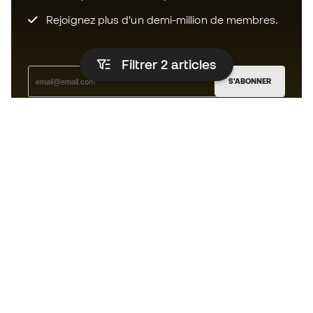
Rejoignez plus d’un demi-million de membres.
Filtrer 2
articles
S'ABONNER
J’accepte de recevoir des communications
personnalisées me concernant conformément à la
politique de confidentialité
de Sports Emotion.
L'App
pour les passionnés de basket
qui voient le jeu autrement.