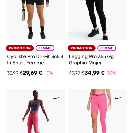
PROMOTION
FEMME
PROMOTION
FEMME
Cycliste Pro Dri-Fit 365 3
Legging Pro 365 Gg
In Short Femme
Graphic Mujer
29,69 €
34,99 €
32,99 €
−10%
49,99 €
−30%