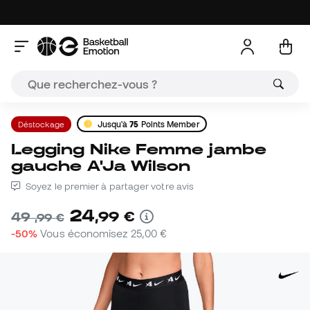
Déstockage
Jusqu'à
75
Points Member
Legging Nike Femme jambe
gauche A'Ja Wilson
Soyez le premier à partager votre avis
24
,
99
€
49
,
99
€
-50%
Vous économisez
25,00 €