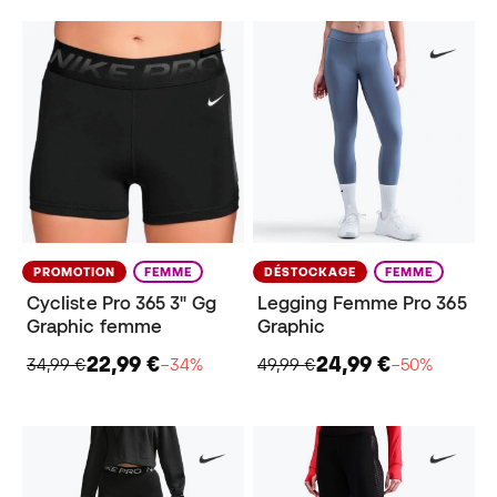
PROMOTION
FEMME
DÉSTOCKAGE
FEMME
Cycliste Pro 365 3" Gg
Legging Femme Pro 365
Graphic femme
Graphic
22,99 €
24,99 €
34,99 €
−34%
49,99 €
−50%