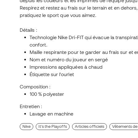
depuis les couleurs et les imprimés de l'équipe jusqu'
Respirez et restez au frais sur le terrain et en deho
pratiquez le sport que vous aimez.
Détails :
Technologie Nike Dri-FIT qui évacue la transpirati
confort.
Maille respirante pour te garder au frais sur et e
Nom et numéro du joueur en sergé
Impressions appliquées à chaud
Étiquette sur l'ourlet
Composition :
100 % polyester
Entretien :
Lavage en machine
Nike
It's the Playoffs
Articles officiels
Vêtements de