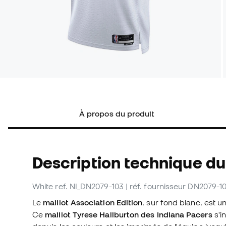
À propos du produit
Description technique du
White
ref. NI_DN2079-103
| réf. fournisseur DN2079-1
Le
maillot Association Edition
, sur fond blanc, est u
Ce
maillot Tyrese Haliburton des Indiana Pacers
s'i