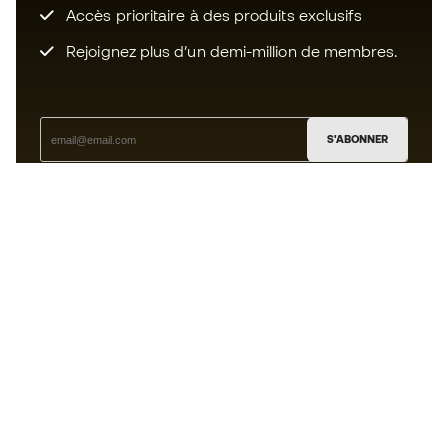
Accès prioritaire à des produits exclusifs
Rejoignez plus d’un demi-million de membres.
S'ABONNER
J’accepte de recevoir des communications
personnalisées me concernant conformément à la
politique de confidentialité
de Sports Emotion.
L'App
pour les passionnés de basket
qui voient le jeu autrement.