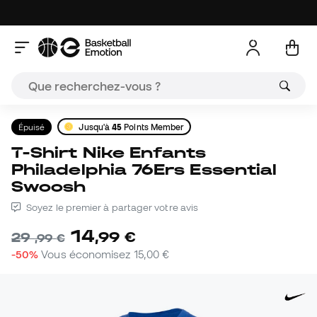
Épuisé
Jusqu'à
45
Points Member
T-Shirt Nike Enfants
Philadelphia 76Ers Essential
Swoosh
Soyez le premier à partager votre avis
14
,
99
€
29
,
99
€
-50%
Vous économisez
15,00 €