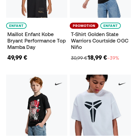
ENFANT
PROMOTION
ENFANT
Maillot Enfant Kobe
T-Shirt Golden State
Bryant Performance Top
Warriors Courtside OGC
Mamba Day
Niño
49,99 €
18,99 €
30,99 €
−39%