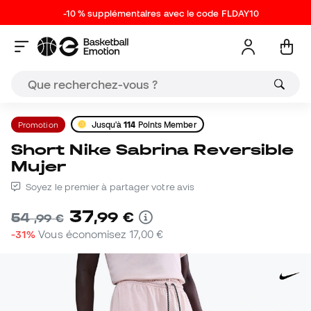
-10 % supplémentaires avec le code FLDAY10
Promotion
Jusqu'à
114
Points Member
Short Nike Sabrina Reversible
Mujer
Soyez le premier à partager votre avis
37
,
99
€
54
,
99
€
-31%
Vous économisez
17,00 €