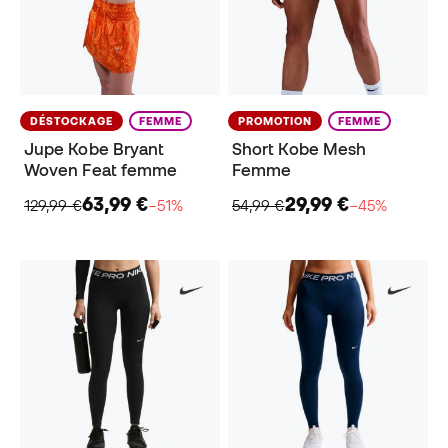
DÉSTOCKAGE
FEMME
PROMOTION
FEMME
Jupe Kobe Bryant
Short Kobe Mesh
Woven Feat femme
Femme
63,99 €
29,99 €
129,99 €
−51%
54,99 €
−45%