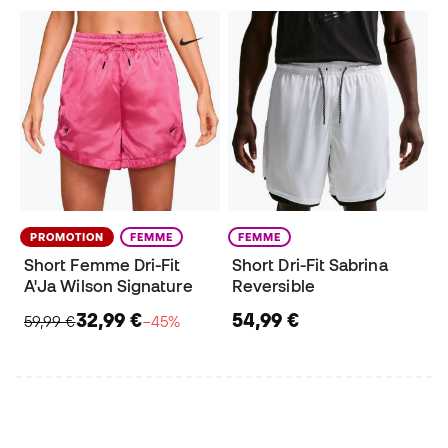
PROMOTION
FEMME
FEMME
Short Femme Dri-Fit
Short Dri-Fit Sabrina
A'Ja Wilson Signature
Reversible
32,99 €
54,99 €
59,99 €
−45%