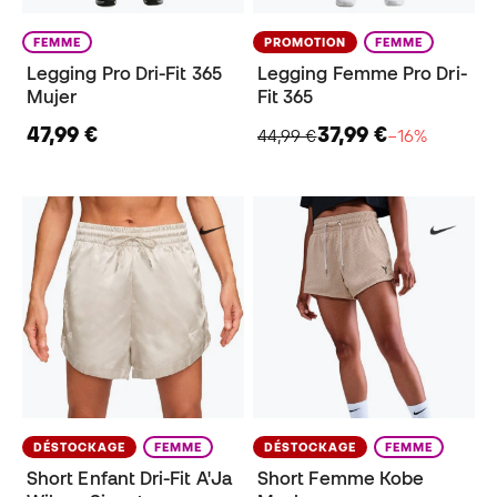
FEMME
PROMOTION
FEMME
Legging Pro Dri-Fit 365
Legging Femme Pro Dri-
Mujer
Fit 365
47,99 €
37,99 €
44,99 €
−16%
DÉSTOCKAGE
FEMME
DÉSTOCKAGE
FEMME
Short Enfant Dri-Fit A'Ja
Short Femme Kobe