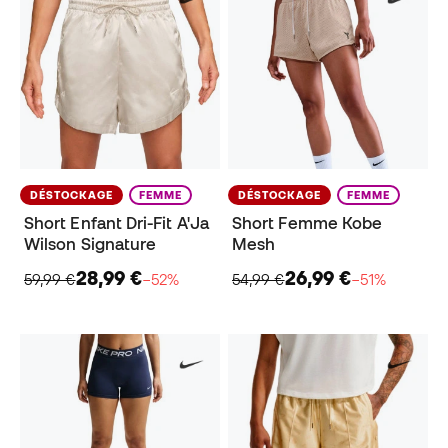
DÉSTOCKAGE
FEMME
DÉSTOCKAGE
FEMME
Short Enfant Dri-Fit A'Ja
Short Femme Kobe
Wilson Signature
Mesh
28,99 €
26,99 €
59,99 €
−52%
54,99 €
−51%