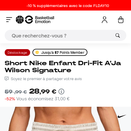
-10 % supplémentaires avec le code FLDAY10
Déstockage
Jusqu'à
87
Points Member
Short Nike Enfant Dri-Fit A'Ja
Wilson Signature
Soyez le premier à partager votre avis
28
,
99
€
59
,
99
€
-52%
Vous économisez
31,00 €