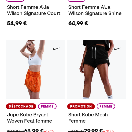
Short Femme A'Ja
Short Femme A'Ja
Wilson Signature Court
Wilson Signature Shine
54,99 €
64,99 €
DÉSTOCKAGE
FEMME
PROMOTION
FEMME
Jupe Kobe Bryant
Short Kobe Mesh
Woven Feat femme
Femme
63,99 €
29,99 €
129,99 €
−51%
54,99 €
−45%