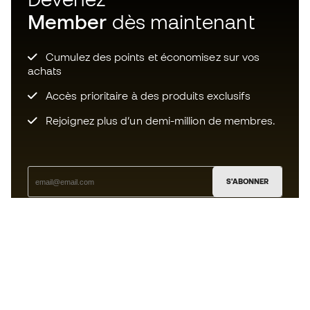
Member
dès maintenant
Cumulez des points et économisez sur vos
achats
Accès prioritaire à des produits exclusifs
Rejoignez plus d’un demi-million de membres.
S'ABONNER
J’accepte de recevoir des communications
personnalisées me concernant conformément à la
politique de confidentialité
de Sports Emotion.
L'App
pour les passionnés de basket