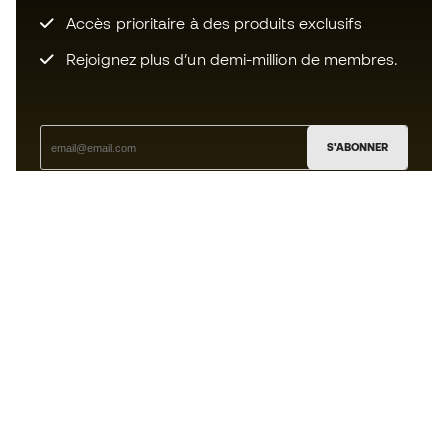
Accès prioritaire à des produits exclusifs
Rejoignez plus d’un demi-million de membres.
S'ABONNER
J’accepte de recevoir des communications
personnalisées me concernant conformément à la
politique de confidentialité
de Sports Emotion.
L'App
pour les passionnés de basket
qui voient le jeu autrement.