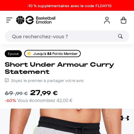
-10 % supplémentaires avec le code FLDAY10
Épuisé
Jusqu'à
84
Points Member
Short Under Armour Curry
Statement
Soyez le premier à partager votre avis
27
,
99
€
69
,
99
€
-60%
Vous économisez
42,00 €