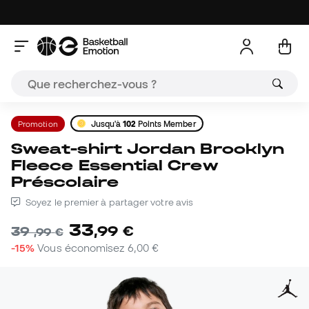
Promotion
Jusqu'à
102
Points Member
Sweat-shirt Jordan Brooklyn
Fleece Essential Crew
Préscolaire
Soyez le premier à partager votre avis
33
,
99
€
39
,
99
€
-15%
Vous économisez
6,00 €