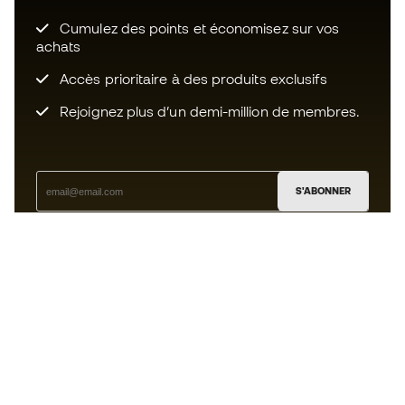
Cumulez des points et économisez sur vos
achats
Accès prioritaire à des produits exclusifs
Rejoignez plus d’un demi-million de membres.
S'ABONNER
J’accepte de recevoir des communications
personnalisées me concernant conformément à la
politique de confidentialité
de Sports Emotion.
L'App
pour les passionnés de basket
qui voient le jeu autrement.