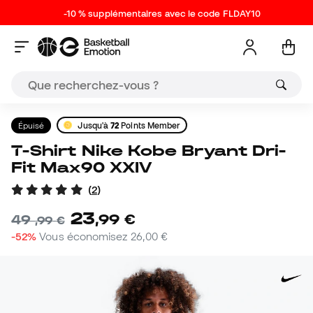
-10 % supplémentaires avec le code FLDAY10
Épuisé
Jusqu'à
72
Points Member
T-Shirt Nike Kobe Bryant Dri-
Fit Max90 XXIV
(
2
)
23
,
99
€
49
,
99
€
-52%
Vous économisez
26,00 €