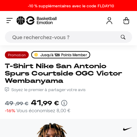
-10 % supplémentaires avec le code FLDAY10
Promotion
Jusqu'à
126
Points Member
T-Shirt Nike San Antonio
Spurs Courtside OGC Victor
Wembanyama
Soyez le premier à partager votre avis
41
,
99
€
49
,
99
€
-16%
Vous économisez
8,00 €