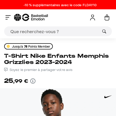
-10 % supplémentaires avec le code FLDAY10
Jusqu'à
78
Points Member
T-Shirt Nike Enfants Memphis
Grizzlies 2023-2024
Soyez le premier à partager votre avis
25
,
99
€