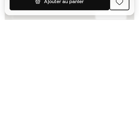
Ajouter au panier
S'ABONNER
J’accepte de recevoir des communications
personnalisées me concernant conformément à la
politique de confidentialité
de Sports Emotion.
L'App
pour les passionnés de basket
qui voient le jeu autrement.