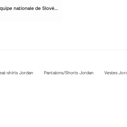
Casquette Équipe nationale de Slovénie 2024
at-shirts Jordan
Pantalons/Shorts Jordan
Vestes Jor