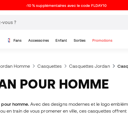
-10 % supplémentaires avec le code FLDAY10
Fans
Accessoires
Enfant
Sorties
Promotions
Jordan Homme
Casquettes
Casquettes Jordan
Casq
DAN POUR HOMME
n pour homme.
Avec des designs modernes et le logo emblém
n ou en train de vous promener en ville, ces casquettes offrent 