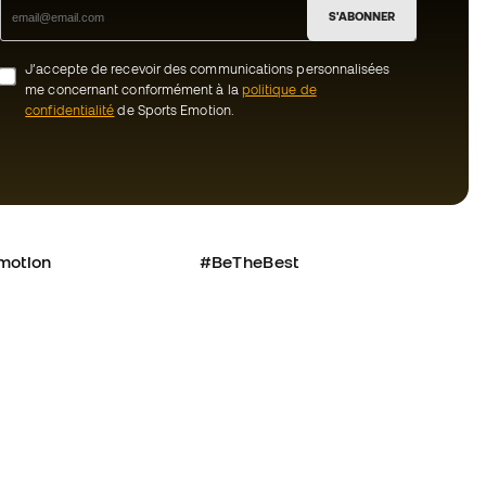
S'ABONNER
J’accepte de recevoir des communications personnalisées
me concernant conformément à la
politique de
confidentialité
de Sports Emotion.
motion
#BeTheBest
uté Member
Chez Sports Emotion, nous encourageons
une culture de vie sportive axée sur le
nous ?
bien-être total de l’athlète, grâce à un
écosystème construit autour de la
tre équipe
spécialisation de chacune des marques
qui composent le groupe.
énérales de vente
Voir tous les magasins
cookies