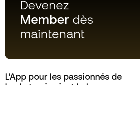
Devenez
Member
dès
maintenant
L'App
pour les passionnés de
basket qui voient le jeu
autrement.