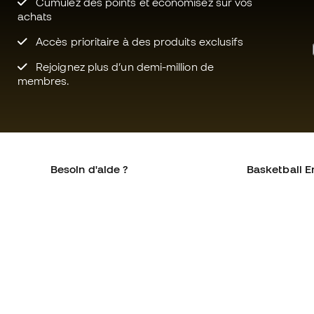
Cumulez des points et économisez sur vos
achats
Accès prioritaire à des produits exclusifs
Rejoignez plus d’un demi-million de
membres.
Besoin d'aide ?
Basketball E
Service client
La communa
Échanges et retours
Qui sommes-
Équivalence des tailles de
Rejoignez no
chaussures
Conditions g
Compliance
Politique de 