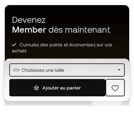
Devenez
Member
dès maintenant
Cumulez des points et économisez sur vos
achats
Accès prioritaire à des produits exclusifs
Choisissez une taille
Rejoignez plus d’un demi-million de membres.
Ajouter au panier
S'ABONNER
J’accepte de recevoir des communications
personnalisées me concernant conformément à la
politique de confidentialité
de Sports Emotion.