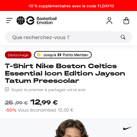
-10 % supplémentaires avec le code FLDAY10
Déstockage
Jusqu'à
39
Points Member
T-Shirt Nike Boston Celtics
Essential Icon Edition Jayson
Tatum Preescolar
Soyez le premier à partager votre avis
12
,
99
€
25
,
99
€
-50%
Vous économisez
13,00 €